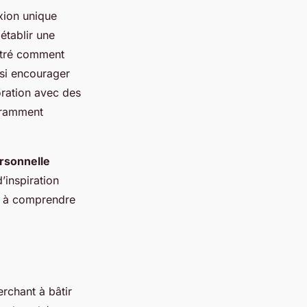
xion unique
établir une
ntré comment
ssi encourager
oration avec des
uramment
ersonnelle
’inspiration
t à comprendre
erchant à bâtir