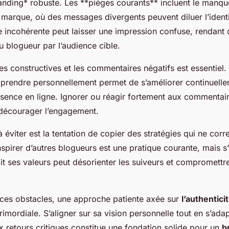
anding
* robuste. Les **pièges courants** incluent le manq
 marque, où des messages divergents peuvent diluer l’ident
le incohérente peut laisser une impression confuse, rendant di
du blogueur par l’audience cible.
ues constructives et les commentaires négatifs est essentiel
s prendre personnellement permet de s’améliorer continuelle
ésence en ligne. Ignorer ou réagir fortement aux commentair
t décourager l’engagement.
à éviter est la tentation de copier des stratégies qui ne cor
inspirer d’autres blogueurs est une pratique courante, mais 
it ses valeurs peut désorienter les suiveurs et compromettre 
ces obstacles, une approche patiente axée sur
l’authentici
imordiale. S’aligner sur sa vision personnelle tout en s’ada
 retours critiques constitue une fondation solide pour un
b