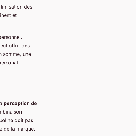
ptimisation des
inent et
personnel.
eut offrir des
 En somme, une
personal
la
perception de
ombinaison
uel ne doit pas
ue de la marque.