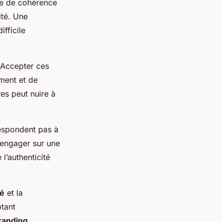
ue de cohérence
ité. Une
fficile
. Accepter ces
ment et de
es peut nuire à
respondent pas à
s’engager sur une
l’authenticité
té
et la
ptant
randing