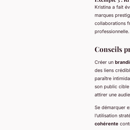
Kristina a fait é
marques prestigi
collaborations f
professionnelle.
Conseils p
Créer un
brandi
des liens crédib
paraître intimid
son public cible
attirer une audi
Se démarquer ex
l’utilisation st
cohérente
contr