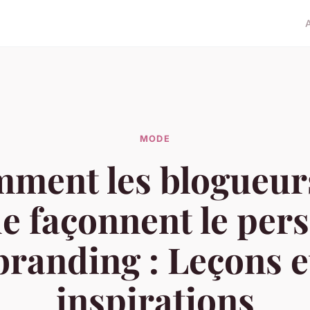
MODE
ment les blogueur
 façonnent le per
branding : Leçons e
inspirations