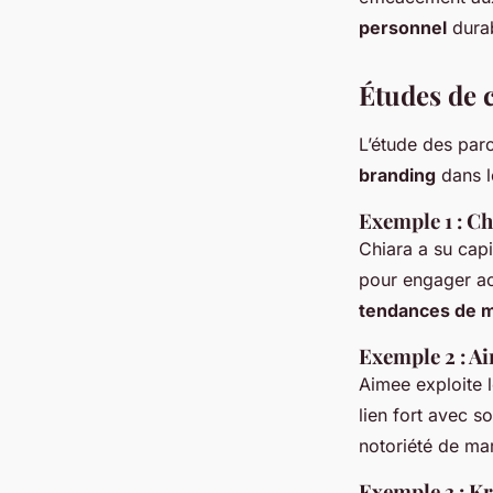
personnel
durab
Études de 
L’étude des par
branding
dans l
Exemple 1 : C
Chiara a su capi
pour engager ac
tendances de 
Exemple 2 : A
Aimee exploite 
lien fort avec s
notoriété de mar
Exemple 3 : K