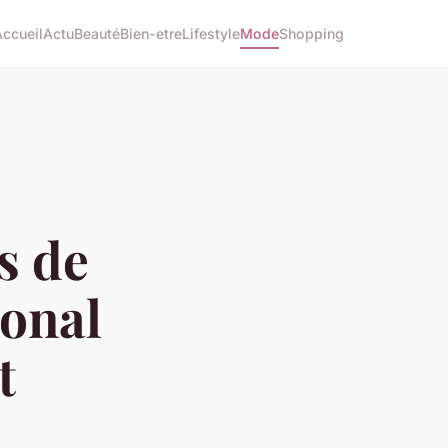
Accueil
Actu
Beauté
Bien-etre
Lifestyle
Mode
Shopping
s de
sonal
t