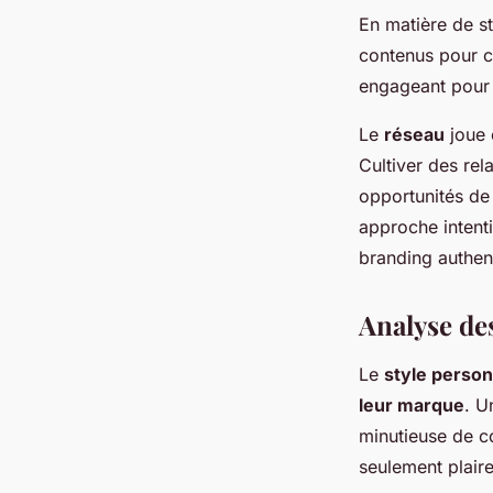
En matière de st
contenus pour ch
engageant pour c
Le
réseau
joue 
Cultiver des rel
opportunités de 
approche intenti
branding authen
Analyse des
Le
style person
leur marque
. U
minutieuse de c
seulement plaire