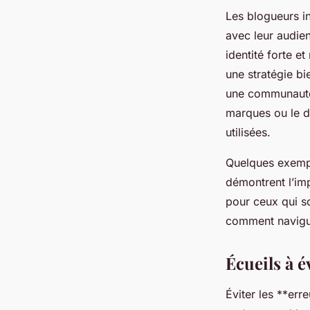
Les blogueurs i
avec leur audien
identité forte 
une stratégie b
une communaut
marques ou le d
utilisées.
Quelques exempl
démontrent l’imp
pour ceux qui s
comment navigu
Écueils à é
Éviter les **err