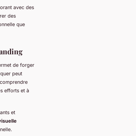
orant avec des
irer des
onnelle que
randing
permet de forger
rquer peut
et comprendre
s efforts et à
ants et
isuelle
elle.