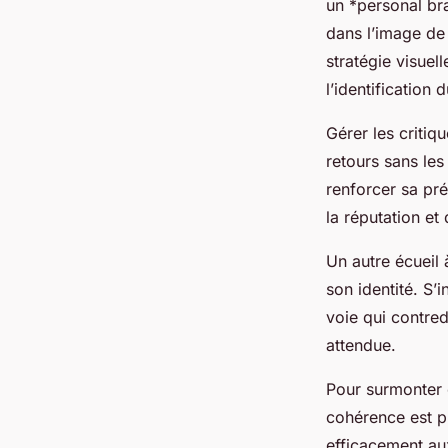
un *
personal br
dans l’image de
stratégie visuel
l’identification 
Gérer les critiq
retours sans le
renforcer sa pr
la réputation e
Un autre écueil 
son identité. S’
voie qui contred
attendue.
Pour surmonter 
cohérence est pr
efficacement aux