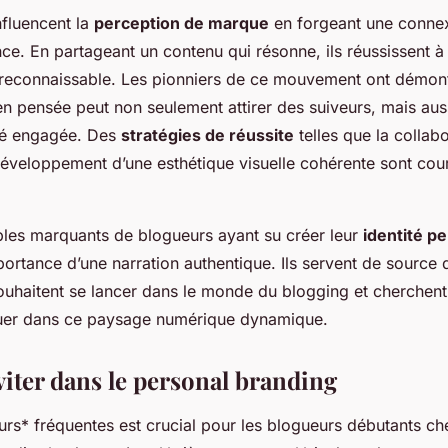
nfluencent la
perception de marque
en forgeant une conne
ce. En partageant un contenu qui résonne, ils réussissent à 
et reconnaissable. Les pionniers de ce mouvement ont démo
ien pensée peut non seulement attirer des suiveurs, mais au
é engagée. Des
stratégies de réussite
telles que la collab
éveloppement d’une esthétique visuelle cohérente sont co
es marquants de blogueurs ayant su créer leur
identité p
ortance d’une narration authentique. Ils servent de source d
ouhaitent se lancer dans le monde du blogging et cherchen
er dans ce paysage numérique dynamique.
viter dans le personal branding
eurs* fréquentes est crucial pour les blogueurs débutants ch