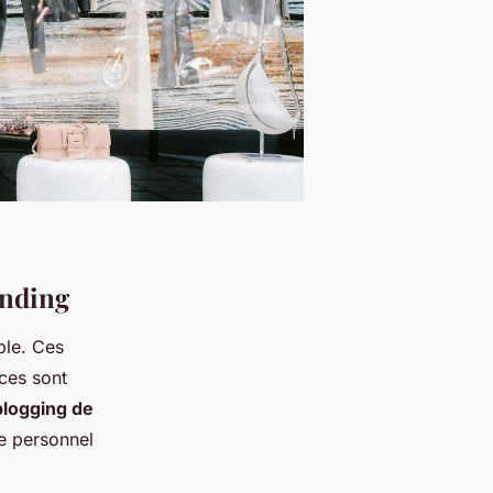
anding
ble. Ces
ces sont
blogging de
le personnel