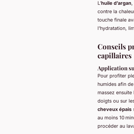
L’
huile d’argan
, 
contre la chaleu
touche finale av
l’hydratation, li
Conseils pr
capillaires
Application s
Pour profiter p
humides afin de f
massez ensuite l
doigts ou sur le
cheveux épais
s
au moins 10 minu
procéder au lav