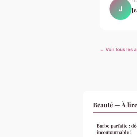
EC
J
J
← Voir tous les a
Beauté — À lir
Barbe parfaite : dé
incontournable !