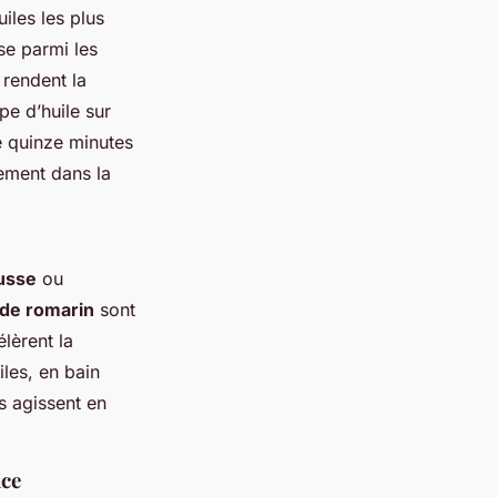
iles les plus
se parmi les
 rendent la
pe d’huile sur
e quinze minutes
lement dans la
ousse
ou
 de romarin
sont
élèrent la
les, en bain
es agissent en
nce