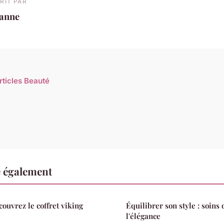
RIT PAR
eanne
rticles Beauté
e également
couvrez le coffret viking
Équilibrer son style : soins
l'élégance