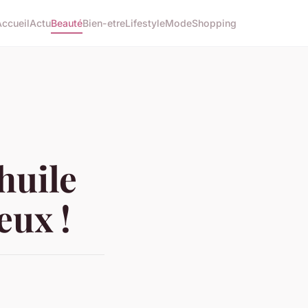
Accueil
Actu
Beauté
Bien-etre
Lifestyle
Mode
Shopping
huile
eux !