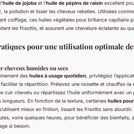
l’
huile de jojoba
et l’
huile de pépins de raisin
excellent pou
r, la pollution et lisser les cheveux rebelles. Utilisées com
ant coiffage, ces huiles végétales pour brillance capillaire 
mitent les frisottis, et assurent une chevelure éclatante au qu
atiques pour une utilisation optimale de
ur cheveux humides ou secs
leinement des
huiles à usage quotidien
, privilégiez l’applic
aciliter la répartition. Prélevez une noisette et chauffez-la 
e cuir chevelu ou répartissez l’huile uniformément avec un
s longueurs. En fonction de la texture, certaines
huiles pou
’utilisent mieux en finition, lissant les frisottis sans alourdi
tes, voire quelques heures, pour bénéficier des bienfaits, 
age si besoin.