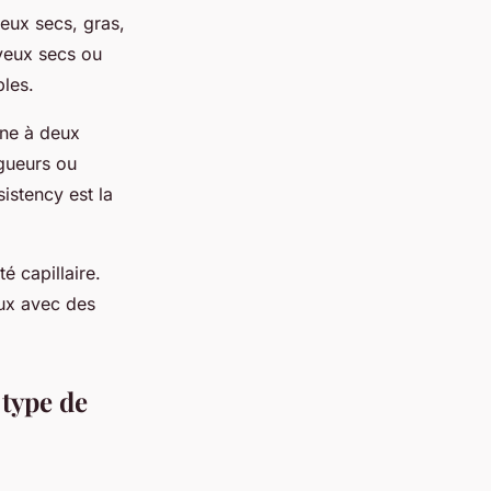
veux secs, gras,
eveux secs ou
bles.
une à deux
ngueurs ou
istency est la
té capillaire.
ux avec des
 type de