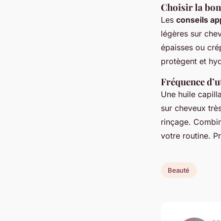
Choisir la bon
Les
conseils ap
légères sur chev
épaisses ou crép
protègent et hyd
Fréquence d’ut
Une huile capil
sur cheveux très
rinçage. Combin
votre routine. P
Beauté