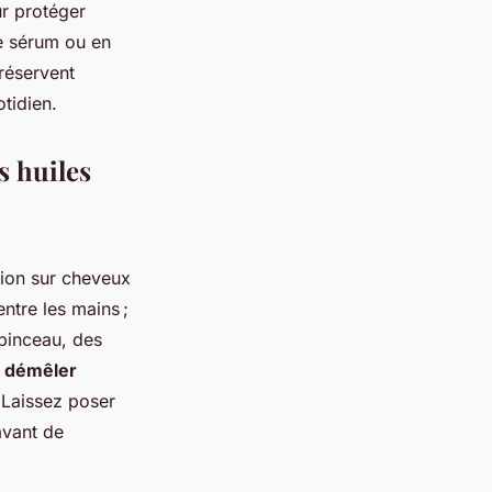
r protéger
me sérum ou en
préservent
otidien.
s huiles
ation sur cheveux
entre les mains ;
 pinceau, des
r démêler
r. Laissez poser
avant de