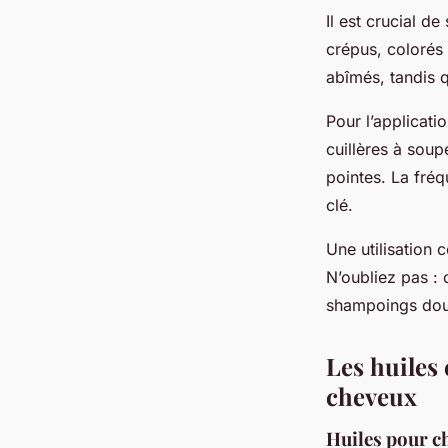
Il est crucial d
crépus, colorés
abîmés, tandis q
Pour l’applicat
cuillères à soup
pointes. La fré
clé.
Une utilisation c
N’oubliez pas :
shampoings doux
Les huiles 
cheveux
Huiles pour c