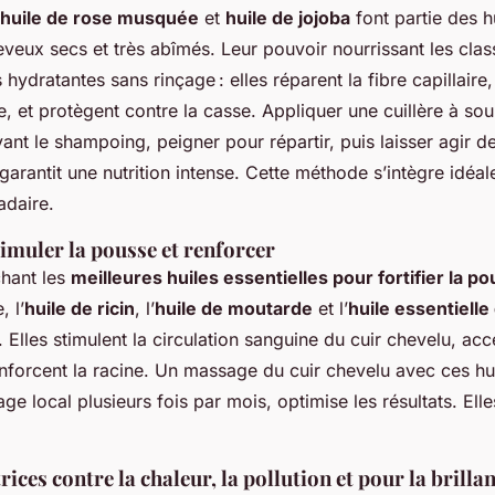
huile de rose musquée
et
huile de jojoba
font partie des hu
veux secs et très abîmés. Leur pouvoir nourrissant les clas
 hydratantes sans rinçage : elles réparent la fibre capillaire,
, et protègent contre la casse. Appliquer une cuillère à sou
nt le shampoing, peigner pour répartir, puis laisser agir d
 garantit une nutrition intense. Cette méthode s’intègre idéa
adaire.
imuler la pousse et renforcer
hant les
meilleures huiles essentielles pour fortifier la p
, l’
huile de ricin
, l’
huile de moutarde
et l’
huile essentielle
 Elles stimulent la circulation sanguine du cuir chevelu, acc
nforcent la racine. Un massage du cuir chevelu avec ces hui
age local plusieurs fois par mois, optimise les résultats. Ell
rices contre la chaleur, la pollution et pour la brilla