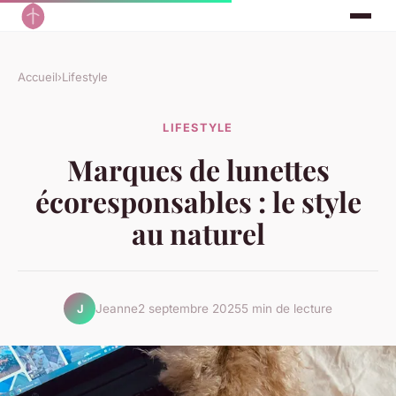
Accueil
›
Lifestyle
LIFESTYLE
Marques de lunettes
écoresponsables : le style
au naturel
Jeanne
2 septembre 2025
5 min de lecture
J